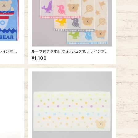
 レインボー
ループ付きタオル ウォッシュタオル レインボー
今治タオルの
ベア サーカス 吊り下げできる 今治タオルの日
¥1,100
オル
本製 車 ひも付きタオル ループタオル