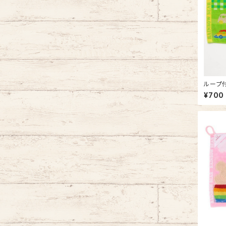
ループ付
ベア ゴ
¥700
オルの日