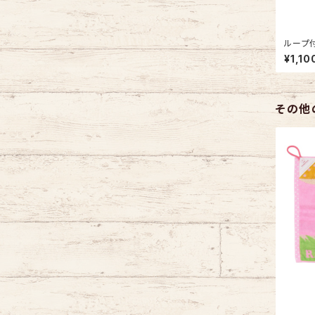
ループ付
ベア デ
¥1,10
本製 車
その他