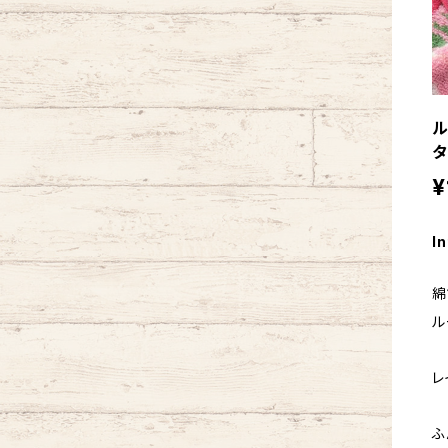
ル
タ
¥
In
綿
ル
レ
ふ