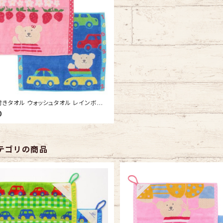
きタオル ウォッシュタオル レインボー
くわく 吊り下げできる 今治タオルの日本
0
ひも付きタオル ループタオル
テゴリの商品