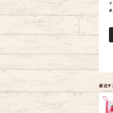
干
柔
最近チ