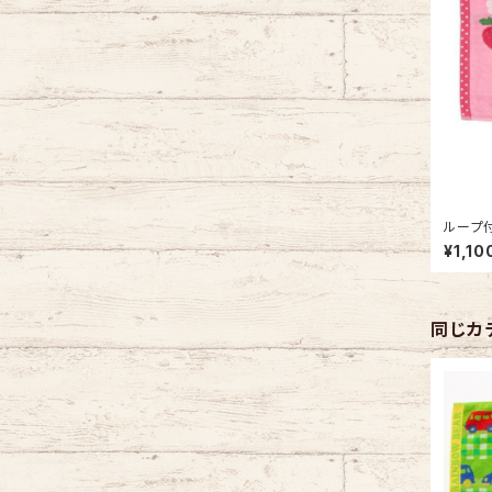
ループ付
ベア わ
¥1,10
製 車 
同じカ