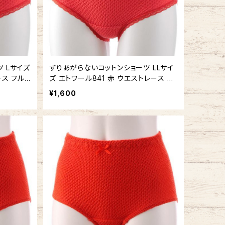
 Lサイズ
ずりあがらないコットンショーツ LLサイ
ース フル
ズ エトワール841 赤 ウエストレース フ
い下着
ルバック 赤パン 鹿の子編み 赤い下着
¥1,600