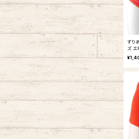
ずり
ズ エ
ルバッ
¥1,4