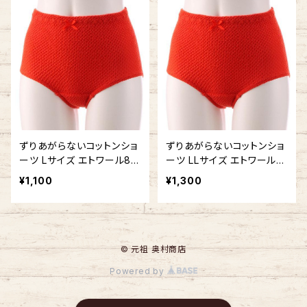
ずりあがらないコットンショ
ずりあがらないコットンショ
ーツ Lサイズ エトワール84
ーツ LLサイズ エトワール8
1 赤 ベーシック フルバック
41 赤 ベーシック フルバッ
¥1,100
¥1,300
赤パン 鹿の子編み 赤い下
ク 赤パン 鹿の子編み 赤い
着
下着
© 元祖 奥村商店
Powered by