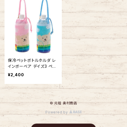
保冷ペットボトルホルダ レ
インボーベア デイズ3 ペッ
トボトルケース 今治タオル
¥2,400
の日本製
© 元祖 奥村商店
Powered by