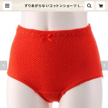
ずりあがらないコットンショーツ Lサ
イズ エトワール841 赤 ベーシック フ
ルバック 赤パン 鹿の子編み 赤い下
着 | 元祖 奥村商店