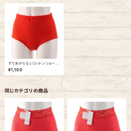
ずりあがらないコットンショーツ
Lサイズ エトワール841 赤 ベー
¥1,100
シック フルバック 赤パン 鹿の子
編み 赤い下着
同じカテゴリの商品