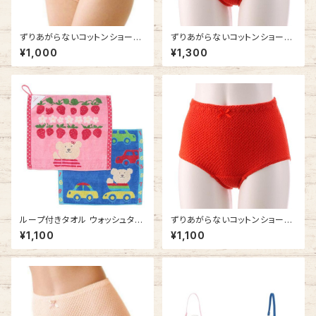
ずりあがらないコットンショーツ
ずりあがらないコットンショーツ
Mサイズ エトワール841 ベーシ
LLサイズ エトワール841 赤 ベ
¥1,000
¥1,300
ック 鹿の子編み
ーシック フルバック 赤パン 鹿の
子編み 赤い下着
ループ付きタオル ウォッシュタオ
ずりあがらないコットンショーツ
ル レインボーベア わくわく 吊り
Lサイズ エトワール841 赤 ベー
¥1,100
¥1,100
下げできる 今治タオルの日本製
シック フルバック 赤パン 鹿の子
車 ひも付きタオル ループタオル
編み 赤い下着