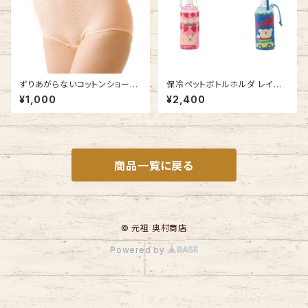
ずりあがらないコットンショーツ
保冷ペットボトルホルダ レイン
Lサイズ エトワール841 ベーシ
ボーベア わくわく ペットボトル
¥1,000
¥2,400
ック フルバック 鹿の子編み
ケース 今治タオルの日本製
商品一覧に戻る
© 元祖 奥村商店
Powered by