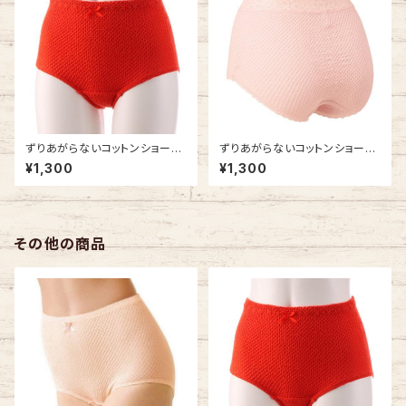
ずりあがらないコットンショーツ
ずりあがらないコットンショーツ
LLサイズ エトワール841 赤 ベ
Mサイズ エトワール841 ウエス
¥1,300
¥1,300
ーシック フルバック 赤パン 鹿の
トレース フルバック 鹿の子編み
子編み 赤い下着
その他の商品