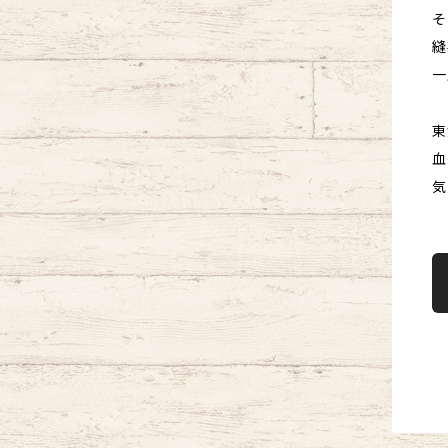
そ
縫
一
東
血
気