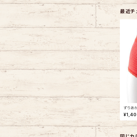
最近チ
ずりあが
ール84
¥1,4
鹿の子
同じカ