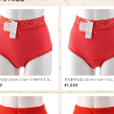
らないコットンショーツ Mサイズ エト
ずりあがらないコットンショーツ LL
41 赤 ウエストレース フルバック 赤パ
ワール841 赤 ウエストレース フル
00
¥1,600
の子編み 赤い下着
ン 鹿の子編み 赤い下着