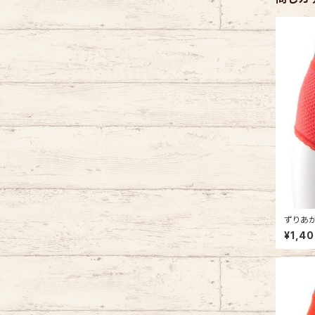
ずりあが
ワール8
¥1,4
ン 鹿