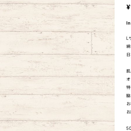
¥
In
L
綿
日
肌
オ
特
脇
お
お
5