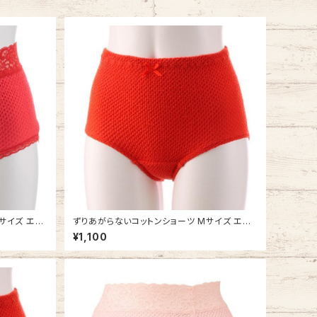
サイズ エト
ずりあがらないコットンショーツ Mサイズ エト
バック 赤パ
ワール841 赤 ベーシック 赤パン 鹿の子編み
¥1,100
赤い下着