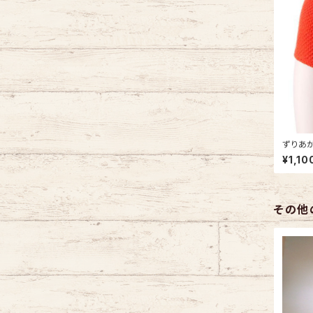
ずりあが
ール84
¥1,10
子編み
その他