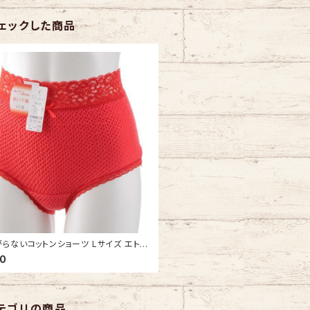
ェックした商品
らないコットンショーツ Lサイズ エトワ
1 赤 ウエストレース フルバック 赤パン
00
編み 赤い下着
テゴリの商品