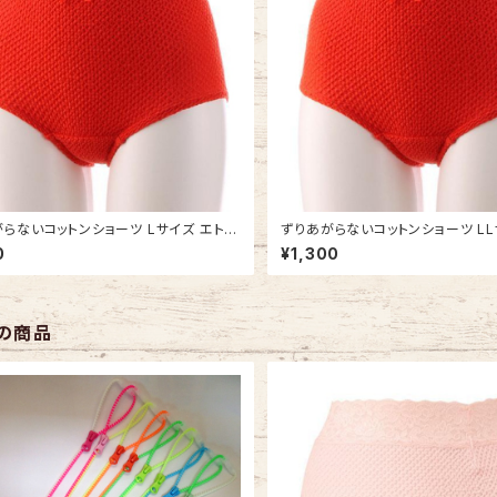
らないコットンショーツ Lサイズ エトワ
ずりあがらないコットンショーツ LL
1 赤 ベーシック フルバック 赤パン 鹿の
ワール841 赤 ベーシック フルバッ
0
¥1,300
 赤い下着
の子編み 赤い下着
の商品