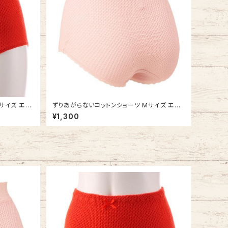
サイズ エト
ずりあがらないコットンショーツ Mサイズ エト
ク 赤パン 鹿
ワール841 ウエストレース フルバック 鹿の子編
¥1,300
み