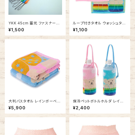
YKK 45cm 蓄光 ファスナーネ
ループ付きタオル ウォッシュタオ
ックストラップ ジッパーストラッ
ル レインボーベア デイズ3 吊り
¥1,500
¥1,100
プ ファスナーストラップ ロング
下げできる 今治タオルの日本製
大人サイズ 安全パーツ付き 携
車 ひも付きタオル ループタオル
帯ストラップ IDカードに
大判バスタオル レインボーベア
保冷ペットボトルホルダ レイン
ストーリー タオルケット お昼寝
ボーベア デイズ3 ペットボトル
¥5,900
¥2,400
に 今治タオルの日本製
ケース 今治タオルの日本製