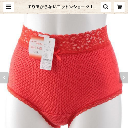
ずりあがらないコットンショーツ LLサ
イズ エトワール841 赤 ウエストレー
ス フルバック 赤パン 鹿の子編み 赤
い下着 | 元祖 奥村商店