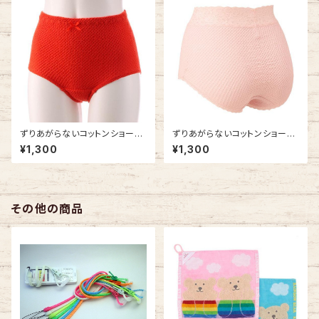
ずりあがらないコットンショーツ
ずりあがらないコットンショーツ
LLサイズ エトワール841 赤 ベ
Mサイズ エトワール841 ウエス
¥1,300
¥1,300
ーシック フルバック 赤パン 鹿の
トレース フルバック 鹿の子編み
子編み 赤い下着
その他の商品