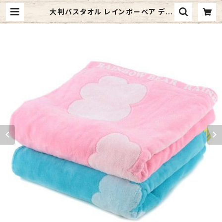
大判バスタオル レインボーベア デイ
ズ3 タオルケット お昼寝に 今治タオ
ルの日本製 | 元祖 奥村商店