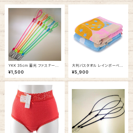
YKK 35cm 蓄光 ファスナーネ
大判バスタオル レインボーベア
ックストラップ ミックス 子供用
ストーリー タオルケット お昼寝
¥1,500
¥5,900
ジッパーストラップ 安全パーツ
に 今治タオルの日本製
付き ファスナーストラップ ジュ
ニア・キッズサイズ 携帯ストラッ
プ IDカードに