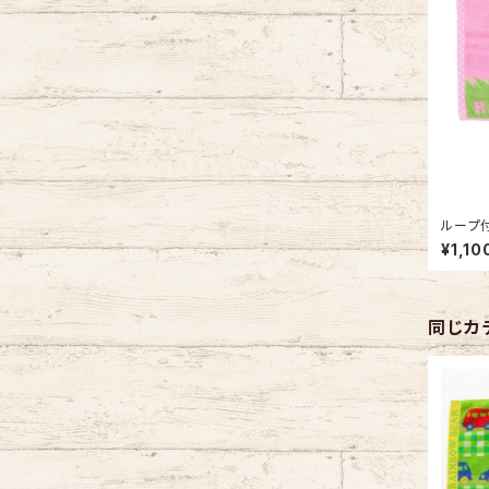
ループ付
ベア ス
¥1,10
日本製 
同じカ