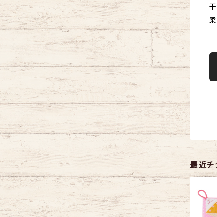
干
柔
最近チ