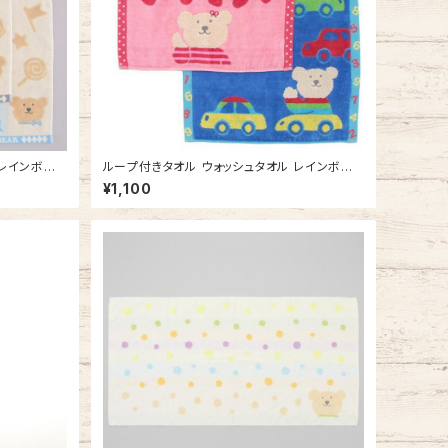
 レインボー
ループ付きタオル ウォッシュタオル レインボー
治タオルの日
ベア わくわく 吊り下げできる 今治タオルの日本
¥1,100
ル
製 車 ひも付きタオル ループタオル