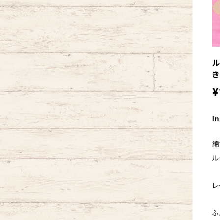
ル
き
¥
In
綿
ル
レ
ふ