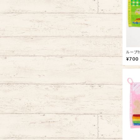
ループ付
ベア ゴ
¥700
オルの日