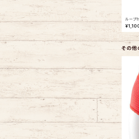
ループ付
ベア デ
¥1,10
本製 車
その他