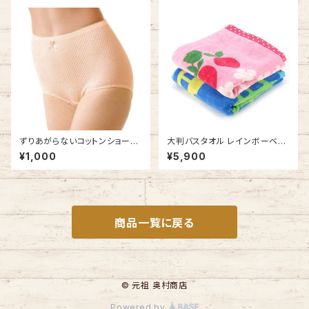
ードに
ずりあがらないコットンショーツ
大判バスタオル レインボーベア
Lサイズ エトワール841 ベーシ
わくわく タオルケット お昼寝に
¥1,000
¥5,900
ック フルバック 鹿の子編み
今治タオルの日本製
商品一覧に戻る
© 元祖 奥村商店
Powered by