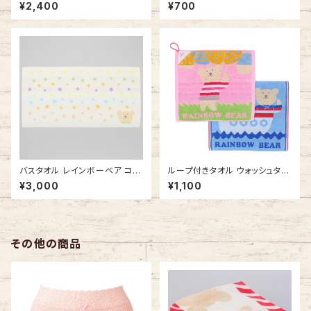
ボーベア デイズ3 ペットボトル
ル レインボーベア ゴーゴーミニ
¥2,400
¥700
ケース 今治タオルの日本製
カー 吊り下げできる 今治タオル
の日本製 車 ひも付きタオル ル
ープタオル
バスタオル レインボーベア コッ
ループ付きタオル ウォッシュタオ
トンキャンディ タオルケット 今治
ル レインボーベア ストーリー
¥3,000
¥1,100
タオルの日本製 ふかふか
吊り下げできる 今治タオルの日
本製 車 ひも付きタオル ループ
タオル
その他の商品