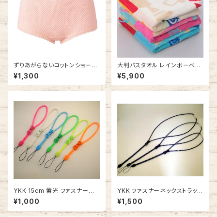
ずりあがらないコットンショーツ
大判バスタオル レインボーベア
Lサイズ エトワール841 ウエス
パレード タオルケット お昼寝に
¥1,300
¥5,900
トレース フルバック 鹿の子編み
今治タオルの日本製
YKK 15cm 蓄光 ファスナーハ
YKK ファスナーネックストラップ
ンドストラップ ジッパーストラッ
ネイビー ジッパーストラップ フ
¥1,000
¥1,500
プ やや長め ファスナーストラッ
ァスナーストラップ ロング 安全
プ 携帯ストラップ
パーツ付き 携帯ストラップ IDカ