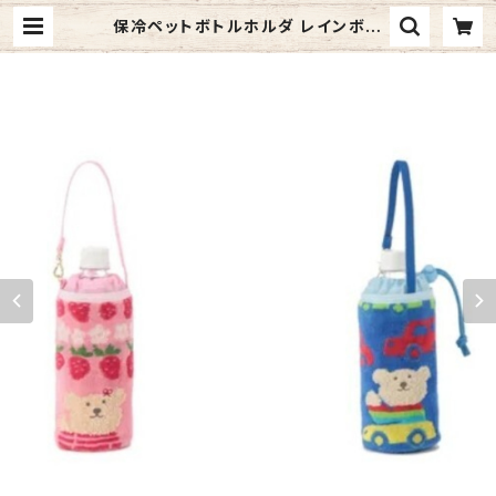
保冷ペットボトルホルダ レインボー
ベア わくわく ペットボトルケース 今
治タオルの日本製 | 元祖 奥村商店